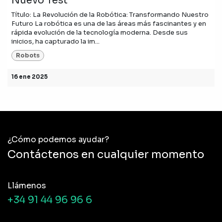
Nuevo Test
Título: La Revolución de la Robótica: Transformando Nuestro
Futuro La robótica es una de las áreas más fascinantes y en
rápida evolución de la tecnología moderna. Desde sus
inicios, ha capturado la im...
Robots
16 ene 2025
¿Cómo podemos ayudar?
Contáctenos en cualquier momento
Llámenos
+34 91 44 96 96 6