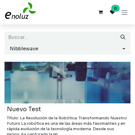
Ir al contenido
0
Nibblewave
Nuevo Test
Título: La Revolución de la Robótica: Transformando Nuestro
Futuro La robótica es una de las áreas más fascinantes y en
rápida evolución de la tecnología moderna. Desde sus
inicios, ha capturado la im...