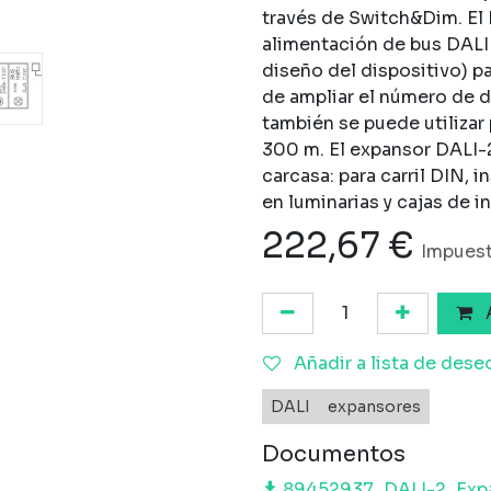
través de Switch&Dim. El
alimentación de bus DALI
diseño del dispositivo) p
de ampliar el número de d
también se puede utilizar
300 m. El expansor DALI-2
carcasa: para carril DIN, 
en luminarias y cajas de i
222,67
€
Impuest
A
Añadir a lista de dese
DALI
expansores
Documentos
89452937_DALI-2_Expa