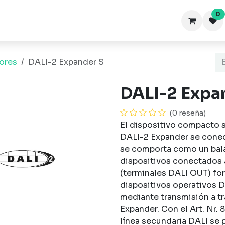
0
Inicio
Productos
Blog-FAQ
ores
DALI-2 Expander S
DALI-2 Expa
(0 reseña)
El dispositivo compacto se 
DALI-2 Expander se conect
se comporta como un bala
dispositivos conectados a
(terminales DALI OUT) fo
dispositivos operativos D
mediante transmisión a tr
Expander. Con el Art. Nr.
línea secundaria DALI se 