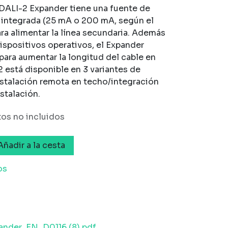
 DALI-2 Expander tiene una fuente de
 integrada (25 mA o 200 mA, según el
ara alimentar la línea secundaria. Además
ispositivos operativos, el Expander
 para aumentar la longitud del cable en
 está disponible en 3 variantes de
instalación remota en techo/integración
nstalación.
os no incluidos
ñadir a la cesta
os
nder_EN_D0116 (8).pdf