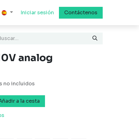
Iniciar sesión
Contáctenos
10V analog
 no incluidos
ñadir a la cesta
os