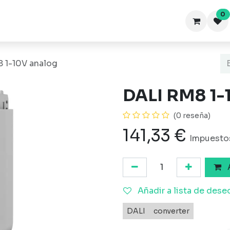
0
Inicio
Productos
Blog-FAQ
 1-10V analog
DALI RM8 1-
(0 reseña)
141,33
€
Impuestos
A
Añadir a lista de dese
DALI
converter