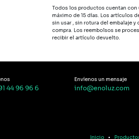
Todos los productos cuentan con u
máximo de 15 días. Los artículos d
sin usar , sin rotura del embalaje y
compra. Los reembolsos se procesan
recibir el artículo devuelto.
enos
Envíenos un mensaje
91 44 96 96 6
info@enoluz.com
Inicio
•
Producto