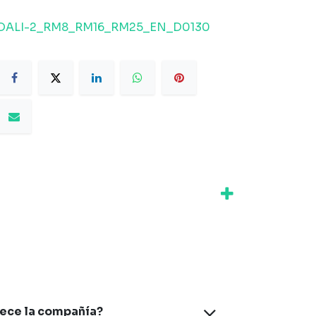
DALI-2_RM8_RM16_RM25_EN_D0130
rece la compañía?