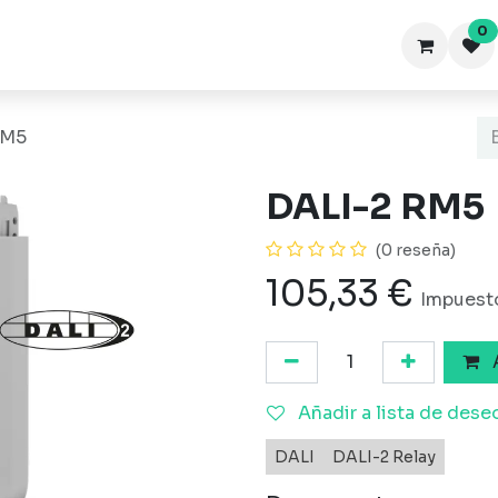
0
Inicio
Productos
Blog-FAQ
RM5
DALI-2 RM5
(0 reseña)
105,33
€
Impuesto
A
Añadir a lista de dese
DALI
DALI-2 Relay