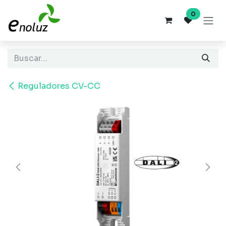
Ir al contenido
0
Reguladores CV-CC